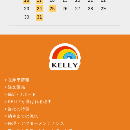
16
17
18
19
20
21
22
20
2
23
24
25
26
27
28
29
27
2
30
31
在庫車情報
注文販売
保証･サポート
KELLYが選ばれる理由
当社の特徴
納車までの流れ
修理・アフターメンテナンス