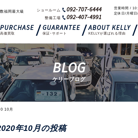
092-707-6444
営業時間 / 10:
ショールーム
数福岡最大級
定休日/月曜日
092-407-4991
整備工場
PURCHASE
GUARANTEE
ABOUT KELLY
高価買取
保証･サポート
KELLYが選ばれる理由
BLOG
ケリーブログ
20 10月
2020年10月の投稿