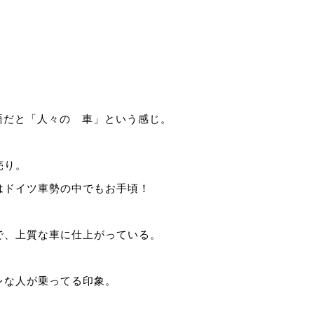
。
。
り日本語だと「人々の 車」という感じ。
売り。
はドイツ車勢の中でもお手頃！
で、上質な車に仕上がっている。
レな人が乗ってる印象。