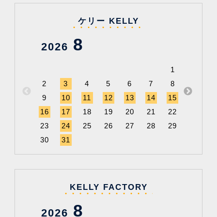
ケリー KELLY
8
2026
202
1
2
3
4
5
6
7
8
6
9
10
11
12
13
14
15
13
1
16
17
18
19
20
21
22
20
2
23
24
25
26
27
28
29
27
2
30
31
KELLY FACTORY
8
2026
202