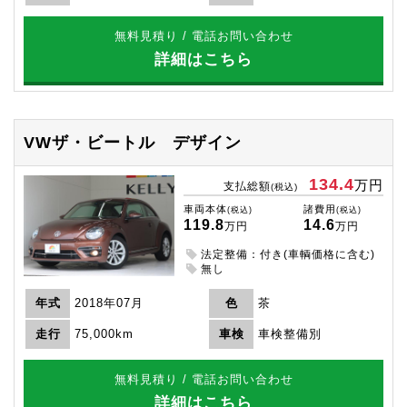
無料見積り / 電話お問い合わせ
詳細はこちら
VWザ・ビートル
デザイン
134.4
万円
支払総額
(税込)
車両本体
諸費用
(税込)
(税込)
119.8
14.6
万円
万円
法定整備：付き(車輌価格に含む)
無し
年式
2018年07月
色
茶
走行
75,000km
車検
車検整備別
無料見積り / 電話お問い合わせ
詳細はこちら