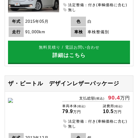
法定整備：付き(車輌価格に含む)
無し
年式
2015年05月
色
白
走行
91,000km
車検
車検整備別
無料見積り / 電話お問い合わせ
詳細はこちら
ザ・ビートル
デザインレザーパッケージ
90.4
万円
支払総額
(税込)
車両本体
諸費用
(税込)
(税込)
79.9
10.5
万円
万円
法定整備：付き(車輌価格に含む)
無し
年式
2013年12月
色
銀