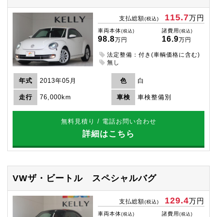
115.7
万円
支払総額
(税込)
車両本体
諸費用
(税込)
(税込)
98.8
16.9
万円
万円
法定整備：付き(車輌価格に含む)
無し
年式
2013年05月
色
白
走行
76,000km
車検
車検整備別
無料見積り / 電話お問い合わせ
詳細はこちら
VWザ・ビートル
スペシャルバグ
129.4
万円
支払総額
(税込)
車両本体
諸費用
(税込)
(税込)