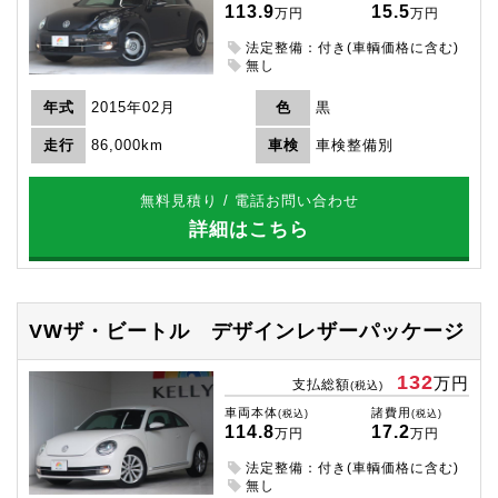
113.9
15.5
万円
万円
法定整備：付き(車輌価格に含む)
無し
年式
2015年02月
色
黒
走行
86,000km
車検
車検整備別
無料見積り / 電話お問い合わせ
詳細はこちら
VWザ・ビートル
デザインレザーパッケージ
132
万円
支払総額
(税込)
車両本体
諸費用
(税込)
(税込)
114.8
17.2
万円
万円
法定整備：付き(車輌価格に含む)
無し