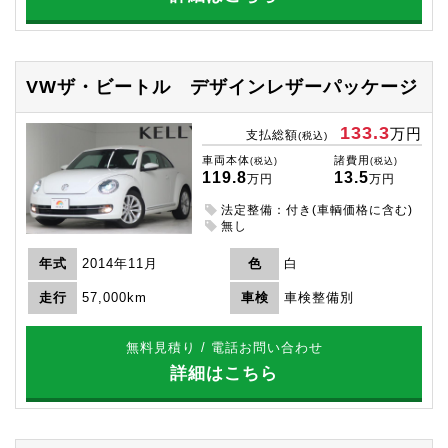
VWザ・ビートル
デザインレザーパッケージ
133.3
万円
支払総額
(税込)
車両本体
諸費用
(税込)
(税込)
119.8
13.5
万円
万円
法定整備：付き(車輌価格に含む)
無し
年式
2014年11月
色
白
走行
57,000km
車検
車検整備別
無料見積り / 電話お問い合わせ
詳細はこちら