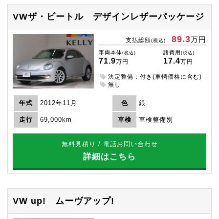
VWザ・ビートル
デザインレザーパッケージ
89.3
万円
支払総額
(税込)
車両本体
諸費用
(税込)
(税込)
71.9
17.4
万円
万円
法定整備：付き(車輌価格に含む)
無し
年式
2012年11月
色
銀
走行
69,000km
車検
車検整備別
無料見積り / 電話お問い合わせ
詳細はこちら
VW up!
ムーヴアップ!