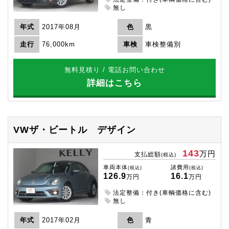
無し
年式
2017年08月
色
黒
走行
76,000km
車検
車検整備別
無料見積り / 電話お問い合わせ
詳細はこちら
VWザ・ビートル
デザイン
143
万円
支払総額
(税込)
車両本体
諸費用
(税込)
(税込)
126.9
16.1
万円
万円
法定整備：付き(車輌価格に含む)
無し
年式
2017年02月
色
青