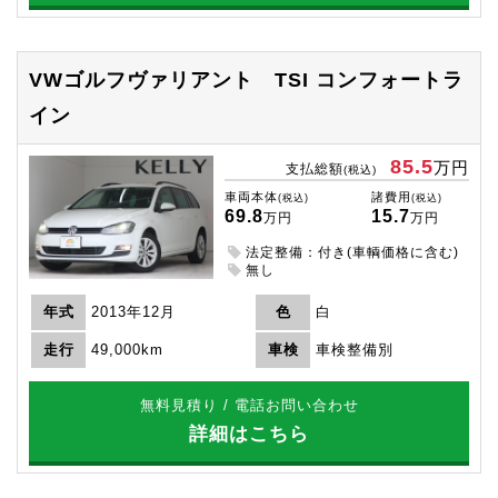
VWゴルフヴァリアント
TSI コンフォートラ
イン
85.5
万円
支払総額
(税込)
車両本体
諸費用
(税込)
(税込)
69.8
15.7
万円
万円
法定整備：付き(車輌価格に含む)
無し
年式
2013年12月
色
白
走行
49,000km
車検
車検整備別
無料見積り / 電話お問い合わせ
詳細はこちら