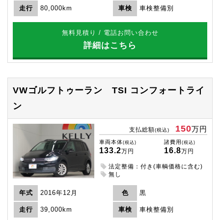
走行
80,000km
車検
車検整備別
無料見積り / 電話お問い合わせ
詳細はこちら
VWゴルフトゥーラン
TSI コンフォートライ
ン
150
万円
支払総額
(税込)
車両本体
諸費用
(税込)
(税込)
133.2
16.8
万円
万円
法定整備：付き(車輌価格に含む)
無し
年式
2016年12月
色
黒
走行
39,000km
車検
車検整備別