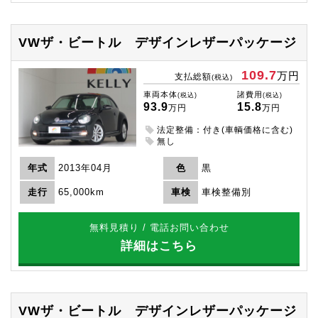
VWザ・ビートル
デザインレザーパッケージ
109.7
万円
支払総額
(税込)
車両本体
諸費用
(税込)
(税込)
93.9
15.8
万円
万円
法定整備：付き(車輌価格に含む)
無し
年式
2013年04月
色
黒
走行
65,000km
車検
車検整備別
無料見積り / 電話お問い合わせ
詳細はこちら
VWザ・ビートル
デザインレザーパッケージ