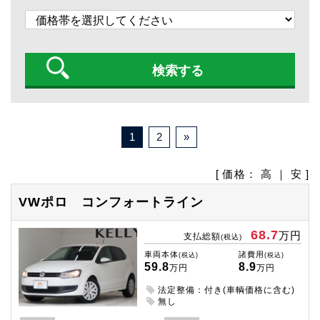
1
2
»
[ 価格：
高
｜
安
]
VWポロ
コンフォートライン
68.7
万円
支払総額
(税込)
車両本体
諸費用
(税込)
(税込)
59.8
8.9
万円
万円
法定整備：付き(車輌価格に含む)
無し