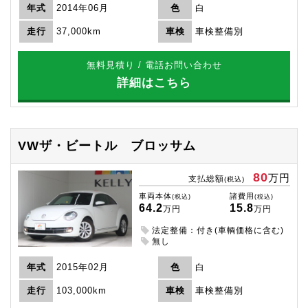
年式
2014年06月
色
白
走行
37,000km
車検
車検整備別
無料見積り / 電話お問い合わせ
詳細はこちら
VWザ・ビートル
ブロッサム
80
万円
支払総額
(税込)
車両本体
諸費用
(税込)
(税込)
64.2
15.8
万円
万円
法定整備：付き(車輌価格に含む)
無し
年式
2015年02月
色
白
走行
103,000km
車検
車検整備別