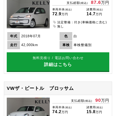
87.6
万円
支払総額
(税込)
車両本体
諸費用
(税込)
(税込)
72.9
14.7
万円
万円
法定整備：付き(車輌価格に含む)
無し
年式
2018年07月
色
白
走行
42,000km
車検
車検整備別
無料見積り / 電話お問い合わせ
詳細はこちら
VWザ・ビートル
ブロッサム
90
万円
支払総額
(税込)
車両本体
諸費用
(税込)
(税込)
74.2
15.8
万円
万円