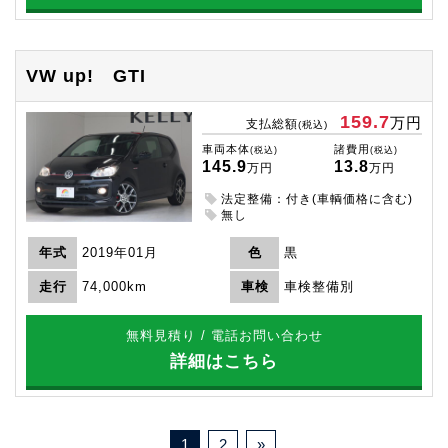
VW up!
GTI
159.7
万円
支払総額
(税込)
車両本体
諸費用
(税込)
(税込)
145.9
13.8
万円
万円
法定整備：付き(車輌価格に含む)
無し
年式
2019年01月
色
黒
走行
74,000km
車検
車検整備別
無料見積り / 電話お問い合わせ
詳細はこちら
1
2
»