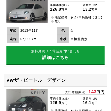
車両本体
諸費用
(税込)
(税込)
126.8
13.2
万円
万円
法定整備：付き(車輌価格に含む)
無し
年式
2013年11月
色
白
走行
67,000km
車検
車検整備別
無料見積り / 電話お問い合わせ
詳細はこちら
VWザ・ビートル
デザイン
143
万円
支払総額
(税込)
車両本体
諸費用
(税込)
(税込)
126.9
16.1
万円
万円
法定整備：付き(車輌価格に含む)