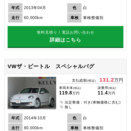
年式
2013年04月
色
白
走行
60,000km
車検
車検整備別
無料見積り / 電話お問い合わせ
詳細はこちら
VWザ・ビートル
スペシャルバグ
131.2
万円
支払総額
(税込)
車両本体
諸費用
(税込)
(税込)
119.8
11.4
万円
万円
法定整備：付き(車輌価格に含む)
無し
年式
2014年10月
色
白
走行
80,000km
車検
車検整備別