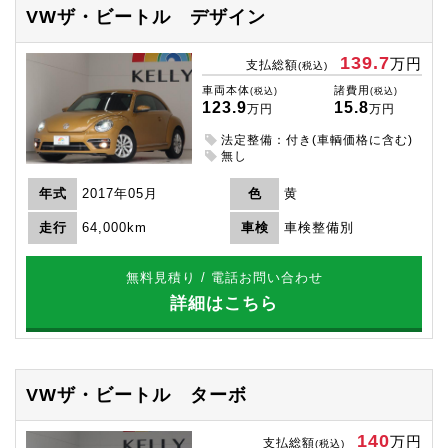
VWザ・ビートル
デザイン
139.7
万円
支払総額
(税込)
車両本体
諸費用
(税込)
(税込)
123.9
15.8
万円
万円
法定整備：付き(車輌価格に含む)
無し
年式
2017年05月
色
黄
走行
64,000km
車検
車検整備別
無料見積り / 電話お問い合わせ
詳細はこちら
VWザ・ビートル
ターボ
140
万円
支払総額
(税込)