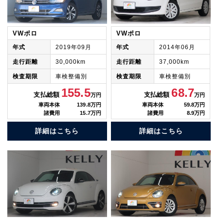
VWポロ
VWポロ
年式
2019年09月
年式
2014年06月
走行距離
30,000km
走行距離
37,000km
検査期限
車検整備別
検査期限
車検整備別
155.5
68.7
支払総額
支払総額
万円
万円
車両本体
139.8万円
車両本体
59.8万円
諸費用
15.7万円
諸費用
8.9万円
詳細はこちら
詳細はこちら