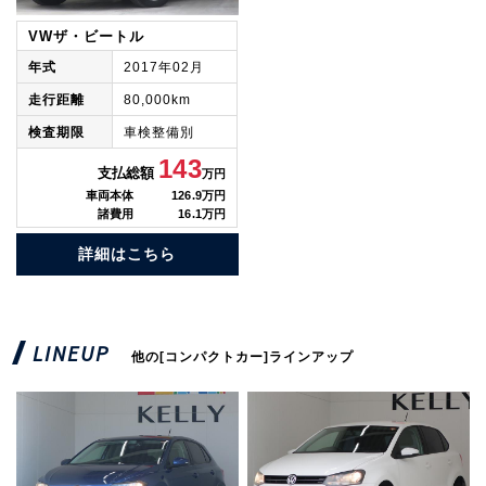
VWザ・ビートル
年式
2017年02月
走行距離
80,000km
検査期限
車検整備別
143
支払総額
万円
車両本体
126.9万円
諸費用
16.1万円
詳細はこちら
LINEUP
他の[コンパクトカー]ラインアップ