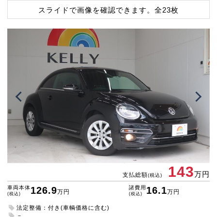
スライドで画像を確認できます。
全23枚
143
万円
支払総額
(税込)
車両本体
諸費用
126.9
16.1
万円
万円
(税込)
(税込)
法定整備：付き(車輌価格に含む)
－