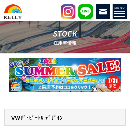
MENU
STOCK
在庫車情報
VWｻﾞ･ﾋﾞｰﾄﾙ
ﾃﾞｻﾞｲﾝ