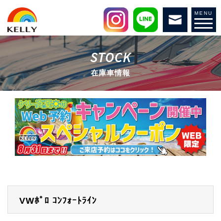
MENU
STOCK
在庫車情報
VWﾎﾟﾛ
ｺﾝﾌｫｰﾄﾗｲﾝ