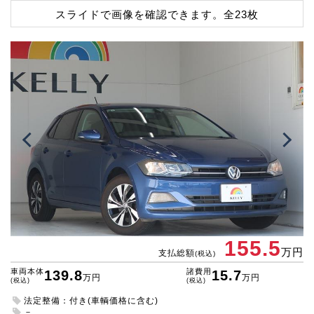
スライドで画像を確認できます。
全23枚
155.5
万円
支払総額
(税込)
車両本体
諸費用
139.8
15.7
万円
万円
(税込)
(税込)
法定整備：付き(車輌価格に含む)
－