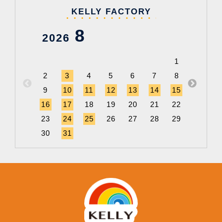
KELLY FACTORY
8
2026
202
1
2
3
4
5
6
7
8
6
9
10
11
12
13
14
15
13
1
16
17
18
19
20
21
22
20
2
23
24
25
26
27
28
29
27
2
30
31