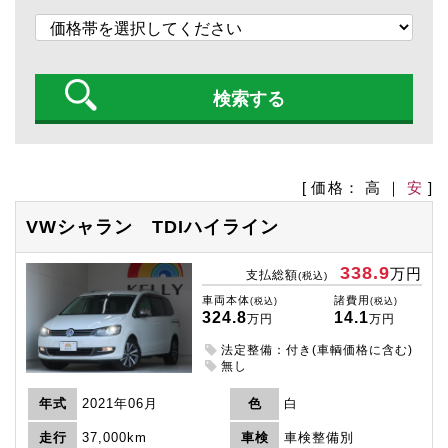
[ 価格：
高
｜
安
]
VWシャラン
TDIハイライン
338.9
万円
支払総額
(税込)
車両本体
諸費用
(税込)
(税込)
324.8
14.1
万円
万円
法定整備：付き(車輌価格に含む)
無し
年式
2021年06月
色
白
走行
37,000km
車検
車検整備別