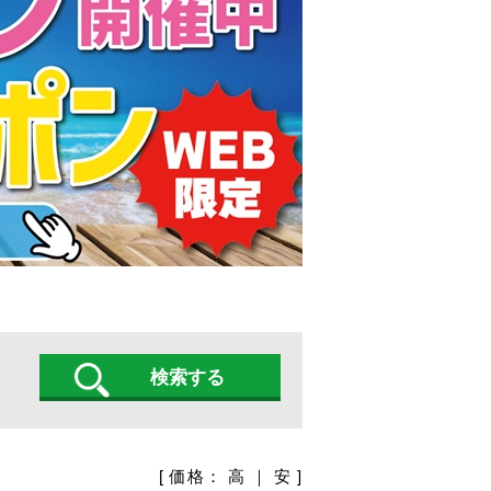
[ 価格：
高
｜
安
]