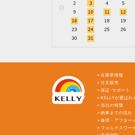
2
3
4
5
9
10
11
12
16
17
18
19
23
24
25
26
30
31
在庫車情報
注文販売
保証･サポート
KELLYが選ばれ
当社の特徴
納車までの流れ
修理・アフター
フォルクスワー