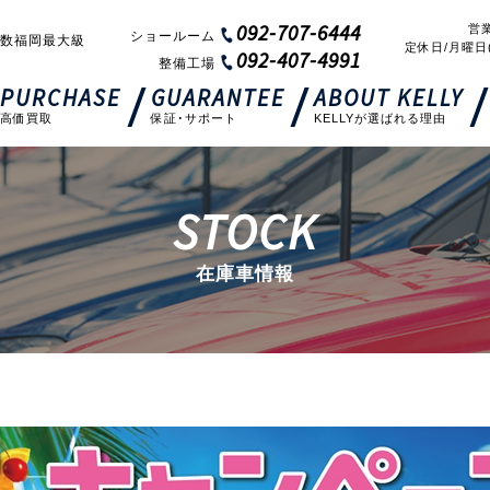
092-707-6444
営業
ショールーム
数福岡最大級
定休日/月曜日
092-407-4991
整備工場
PURCHASE
GUARANTEE
ABOUT KELLY
高価買取
保証･サポート
KELLYが選ばれる理由
STOCK
在庫車情報