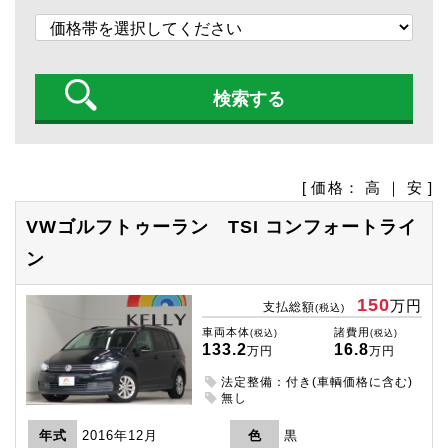
[ 価格：
高
｜
安
]
VWゴルフトゥーラン
TSI コンフォートライ
ン
150
万円
支払総額
(税込)
車両本体
諸費用
(税込)
(税込)
133.2
16.8
万円
万円
法定整備：付き(車輌価格に含む)
無し
年式
2016年12月
色
黒