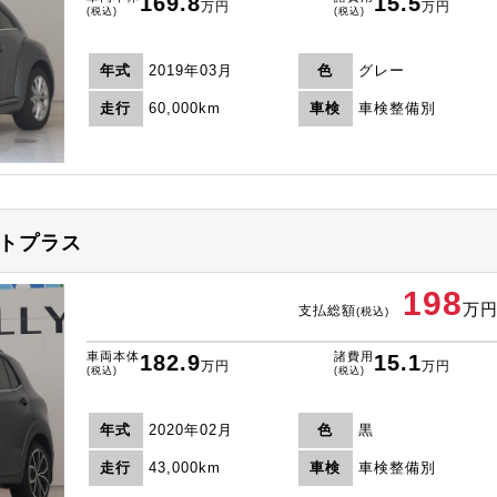
169.8
15.5
万円
万円
(税込)
(税込)
年式
2019年03月
色
グレー
走行
60,000km
車検
車検整備別
ストプラス
198
万
支払総額
(税込)
車両本体
諸費用
182.9
15.1
万円
万円
(税込)
(税込)
年式
2020年02月
色
黒
走行
43,000km
車検
車検整備別