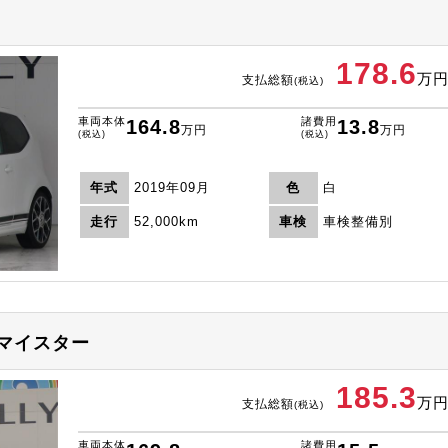
178.6
万
支払総額
(税込)
車両本体
諸費用
164.8
13.8
万円
万円
(税込)
(税込)
年式
2019年09月
色
白
走行
52,000km
車検
車検整備別
マイスター
185.3
万
支払総額
(税込)
車両本体
諸費用