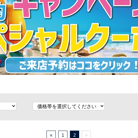
«
1
2
»