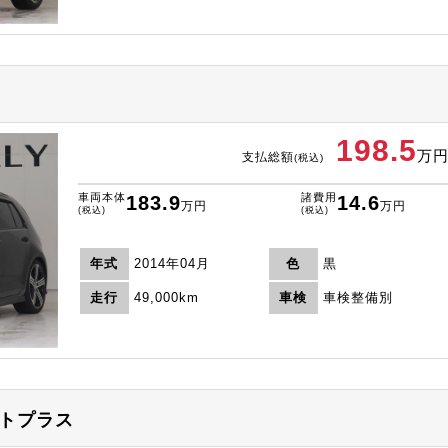
198.5
万
支払総額
(税込)
車両本体
諸費用
183.9
14.6
万円
万円
(税込)
(税込)
年式
2014年04月
色
黒
走行
49,000km
車検
車検整備別
ストプラス