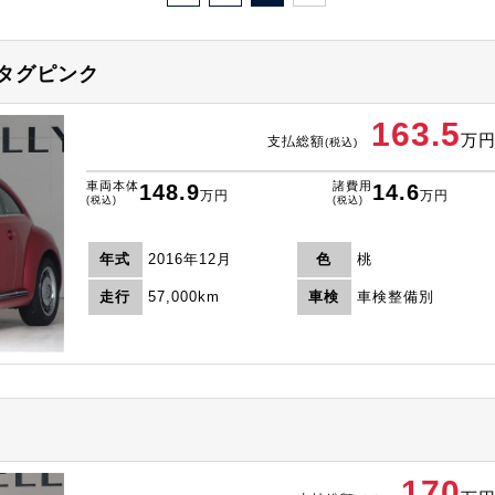
タグピンク
163.5
万
支払総額
(税込)
車両本体
諸費用
148.9
14.6
万円
万円
(税込)
(税込)
年式
2016年12月
色
桃
走行
57,000km
車検
車検整備別
170