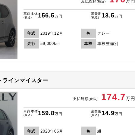
万
支払総額
(税込)
車両本体
諸費用
156.5
13.5
万円
万円
(税込)
(税込)
年式
2019年12月
色
グレー
走行
59,000km
車検
車検整備別
ートラインマイスター
174.7
万
支払総額
(税込)
車両本体
諸費用
159.8
14.9
万円
万円
(税込)
(税込)
年式
2020年06月
色
紺