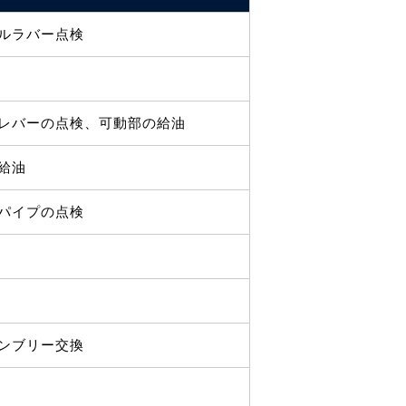
ルラバー点検
レバーの点検、可動部の給油
給油
 パイプの点検
ンブリー交換