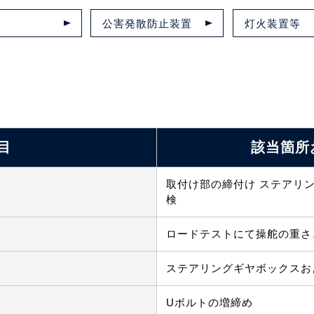
公害発散防止装置
灯火装置等
目
該当箇所
取付け部の締付け ステアリ
検
ロードテストにて操舵の重さ
ステアリングギヤボックスお
Uボルトの増締め