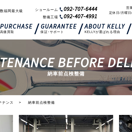
092-707-6444
営業
ショールーム
数福岡最大級
定休日/月曜日
092-407-4991
整備工場
PURCHASE
GUARANTEE
ABOUT KELLY
高価買取
保証･サポート
KELLYが選ばれる理由
TENANCE BEFORE DEL
納車前点検整備
テナンス
納車前点検整備