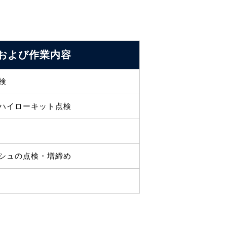
および
作業内容
検
ハイローキット点検
シュの点検・増締め